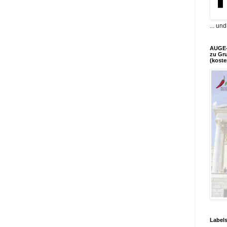
... un
AUGE-
zu Gr
(koste
Label