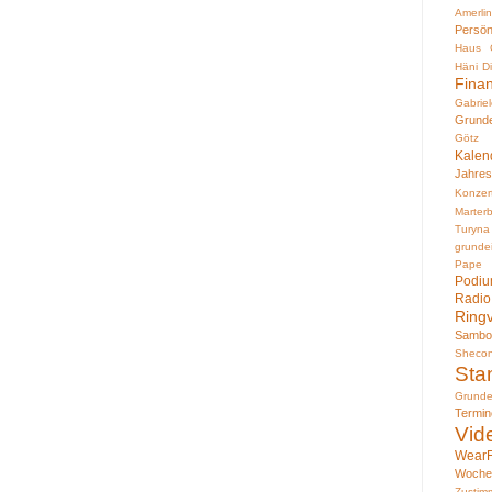
Amerli
Persön
Haus
Häni
D
Fina
Gabri
Grund
Götz 
Kalen
Jahres
Konzer
Marter
Turyna
grund
Pape
Podiu
Rad
Ring
Sambo
Sheco
Sta
Grund
Termin
Vid
WearF
Woche
Zustim