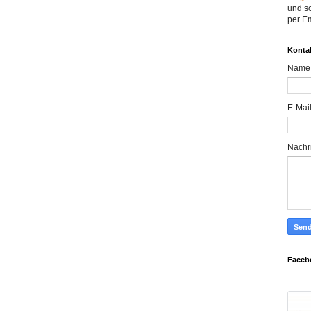
und sc
per Em
Konta
Name
E-Mai
Nachr
Faceb