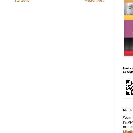
Startseite
Älterer Post
Newsle
aboni
Mitgli
Wenn 
im Ver
mit u
Mitgl