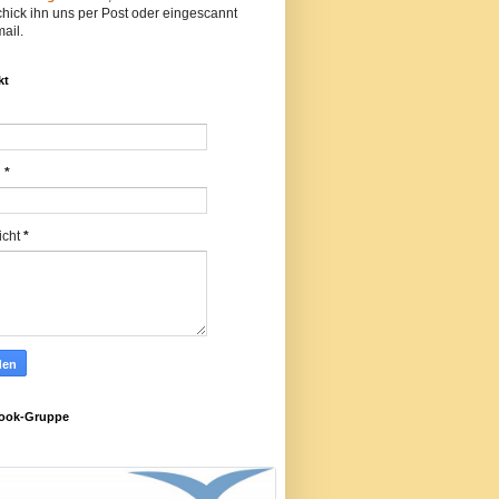
hick ihn uns per Post oder eingescannt
ail.
kt
l
*
icht
*
ook-Gruppe