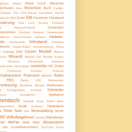
Arbeit
Bekannte
nghaus
Appel
AUGE
Broschüre
lichkeiten
Buch
bien
Cardjin-
Christian Tod
CO2-Steuer
Cornelsen
Daniel
Ettl
Dreer
Facebook
Filmabend
iakonie
DIW
nzierung
Free Lnch Society
Freistadt
Generation
ele Heinisch-Hosek
einkommen
Gerhard Haderer
Gewinnspiel
Haderer-
Werner
Grund-Groiss
Haderer
Infostand
der
Herdprämie
interview
bericht
Kepler-Salon
Kirchenzeitung
Klima
Linzer Modell
Linz
Lesung
t
Markus
Minardi
bauer
Minardi Ettl
Monika Köppl-
Museum Arbeitswelt
netzwerk
newsletter
NÖ
Online
einkommen
Neumärker
Parlament
Parteien
Podcast
msdiskussion
Prainsack
Radio
presse
io FRO
Radio SOL
Referenten
vorlesung
Rüthemann
Rpswitha Minardi
Schneider
r
Schlagnitweit
Schmidt
Spielwiese
nomy
Soziallehre
mmtisch
Statistik
Steyr
Strehl Mein
Studie
Tabakfabrik
einkommen
Südwind
Think Tank
Veranstaltung
e
Verein
Urbi
eo
Volksbegehren
Wakolbinger
Vortrag
air
WeFair
Wissensturm
Wels
Wien
 des Grundeinkommens
YouTube
Zoom
mung