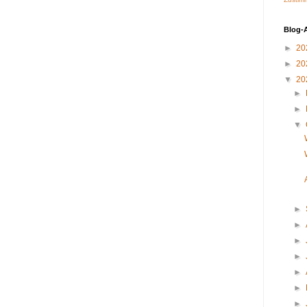
Blog-
►
20
►
20
▼
20
►
►
▼
►
►
►
►
►
►
►