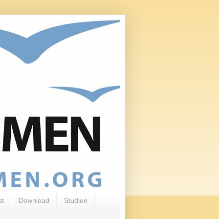
st
Download
Studien