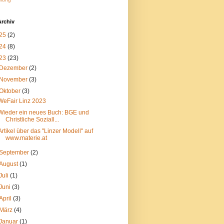
Archiv
25
(2)
24
(8)
23
(23)
Dezember
(2)
November
(3)
Oktober
(3)
WeFair Linz 2023
Wieder ein neues Buch: BGE und
Christliche Soziall...
Artikel über das "Linzer Modell" auf
www.materie.at
September
(2)
August
(1)
Juli
(1)
Juni
(3)
April
(3)
März
(4)
Januar
(1)