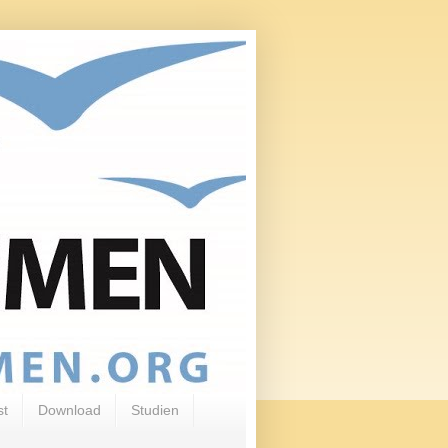
st
Download
Studien