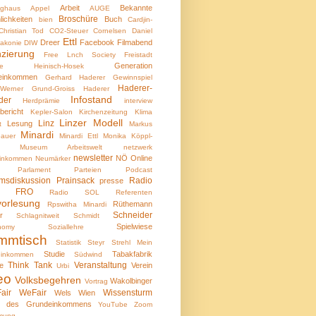
Arbeit
Bekannte
nghaus
Appel
AUGE
Broschüre
lichkeiten
Buch
bien
Cardjin-
Christian Tod
CO2-Steuer
Cornelsen
Daniel
Ettl
Dreer
Facebook
Filmabend
iakonie
DIW
nzierung
Free Lnch Society
Freistadt
Generation
ele Heinisch-Hosek
einkommen
Gerhard Haderer
Gewinnspiel
Haderer-
Werner
Grund-Groiss
Haderer
Infostand
der
Herdprämie
interview
bericht
Kepler-Salon
Kirchenzeitung
Klima
Linzer Modell
Linz
Lesung
t
Markus
Minardi
bauer
Minardi Ettl
Monika Köppl-
Museum Arbeitswelt
netzwerk
newsletter
NÖ
Online
einkommen
Neumärker
Parlament
Parteien
Podcast
msdiskussion
Prainsack
Radio
presse
io FRO
Radio SOL
Referenten
vorlesung
Rüthemann
Rpswitha Minardi
Schneider
r
Schlagnitweit
Schmidt
Spielwiese
nomy
Soziallehre
mmtisch
Statistik
Steyr
Strehl Mein
Studie
Tabakfabrik
einkommen
Südwind
Think Tank
Veranstaltung
e
Verein
Urbi
eo
Volksbegehren
Wakolbinger
Vortrag
air
WeFair
Wissensturm
Wels
Wien
 des Grundeinkommens
YouTube
Zoom
mung