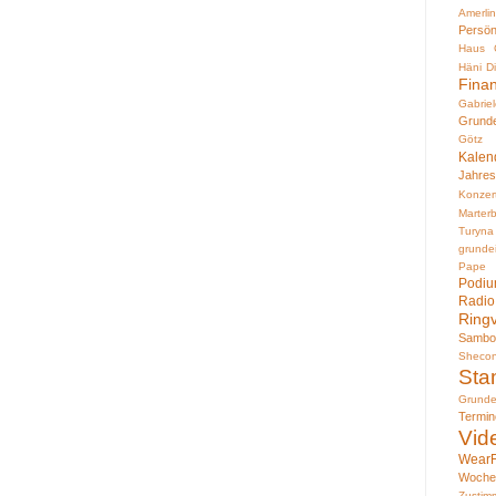
Amerli
Persön
Haus
Häni
D
Fina
Gabri
Grund
Götz 
Kalen
Jahres
Konzer
Marter
Turyna
grund
Pape
Podiu
Rad
Ring
Sambo
Sheco
Sta
Grund
Termin
Vid
WearF
Woche
Zustim