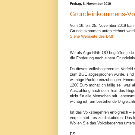
Freitag, 8. November 2019
Grundeinkommens-Vol
Vom 18. bis 25. November 2019 kann 
Grundeinkommen unterzeichnet werd
Siehe Webseite des BMI
Wir als Arge BGE OÖ begrüßen jede I
die Forderung nach einem Grundeink
Da dieses Volksbegehren im Vorfeld vom
zum BGE abgesprochen wurde, sind fü
wichtige Punkte einzubringen: Einerse
1200 Euro monatlich fällig sei, was al
Auszahlung nach dem Text des Begehr
nicht für alle Menschen mit Lebensmi
wichtig ist, um bestehende Ungleichh
Ist das Volksbegehren erfolgreich – e
verpflichtet , es zu diskutieren. Das 
Wollen Sie das Volksbegehren unters
PS: