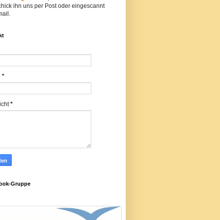
hick ihn uns per Post oder eingescannt
ail.
kt
l
*
icht
*
ook-Gruppe