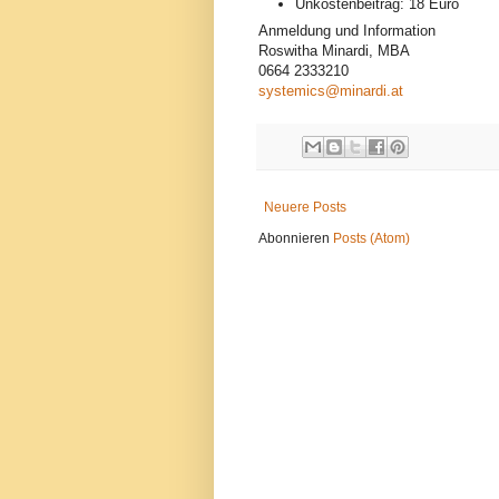
Unkostenbeitrag: 18 Euro
Anmeldung und Information
Roswitha Minardi, MBA
0664 2333210
systemics@minardi.at
Neuere Posts
Abonnieren
Posts (Atom)