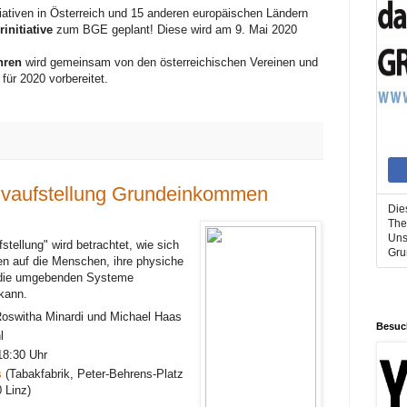
ativen in Österreich und 15 anderen europäischen Ländern
initiative
zum BGE geplant! Diese wird am 9. Mai 2020
hren
wird gemeinsam von den österreichischen Vereinen und
für 2020 vorbereitet.
tivaufstellung Grundeinkommen
Die
The
Uns
stellung" wird betrachtet, wie sich
Gru
 auf die Menschen, ihre physiche
 die umgebenden Systeme
 kann.
Roswitha Minardi und Michael Haas
Besuc
l
8:30 Uhr
s
(Tabakfabrik, Peter-Behrens-Platz
 Linz)