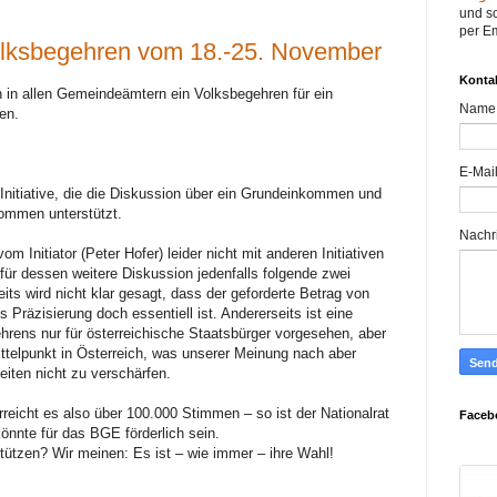
und sc
per Em
ksbegehren vom 18.-25. November
Konta
in allen Gemeindeämtern ein Volksbegehren für ein
Name
en.
E-Mai
nitiative, die die Diskussion über ein Grundeinkommen und
ommen unterstützt.
Nachr
 Initiator (Peter Hofer) leider nicht mit anderen Initiativen
r dessen weitere Diskussion jedenfalls folgende zwei
its wird nicht klar gesagt, dass der geforderte Betrag von
s Präzisierung doch essentiell ist. Andererseits ist eine
ens nur für österreichische Staatsbürger vorgesehen, aber
ttelpunkt in Österreich, was unserer Meinung nach aber
eiten nicht zu verschärfen.
rreicht es also über 100.000 Stimmen – so ist der Nationalrat
Faceb
könnte für das BGE förderlich sein.
tützen? Wir meinen: Es ist – wie immer – ihre Wahl!