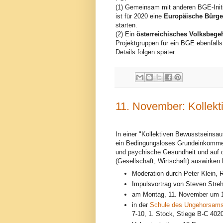
(1) Gemeinsam mit anderen BGE-Initi
ist für 2020 eine
Europäische Bürger
starten.
(2) Ein
österreichisches Volksbege
Projektgruppen für ein BGE ebenfalls 
Details folgen später.
11. November: Kollek
In einer "Kollektiven Bewusstseinsauf
ein Bedingungsloses Grundeinkommen
und psychische Gesundheit und auf
(Gesellschaft, Wirtschaft) auswirken
Moderation durch Peter Klein, 
Impulsvortrag von Steven Streh
am Montag, 11. November um 1
in der
Schule des Ungehorsam
7-10, 1. Stock, Stiege B-C 4020