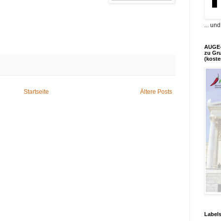
... un
AUGE-
zu Gr
(koste
Startseite
Ältere Posts
Label