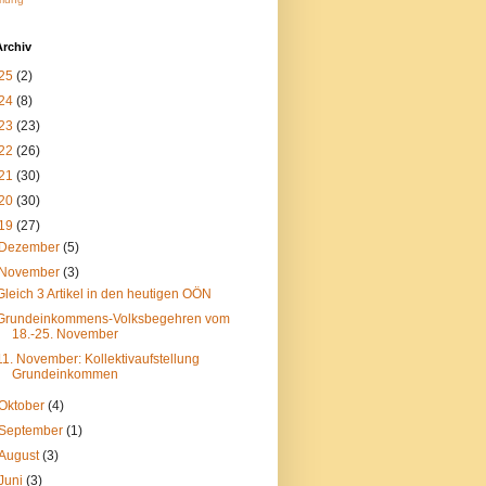
Archiv
25
(2)
24
(8)
23
(23)
22
(26)
21
(30)
20
(30)
19
(27)
Dezember
(5)
November
(3)
Gleich 3 Artikel in den heutigen OÖN
Grundeinkommens-Volksbegehren vom
18.-25. November
11. November: Kollektivaufstellung
Grundeinkommen
Oktober
(4)
September
(1)
August
(3)
Juni
(3)