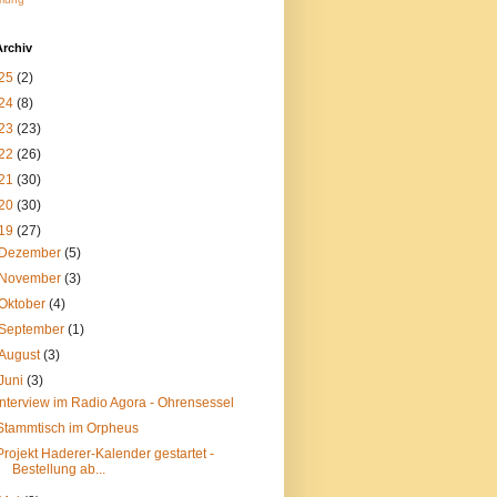
Archiv
25
(2)
24
(8)
23
(23)
22
(26)
21
(30)
20
(30)
19
(27)
Dezember
(5)
November
(3)
Oktober
(4)
September
(1)
August
(3)
Juni
(3)
Interview im Radio Agora - Ohrensessel
Stammtisch im Orpheus
Projekt Haderer-Kalender gestartet -
Bestellung ab...