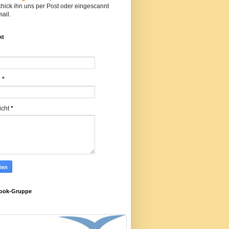
hick ihn uns per Post oder eingescannt
ail.
kt
l
*
icht
*
ook-Gruppe