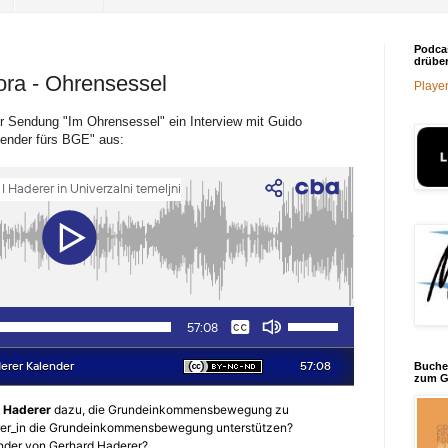
Podca
drüber
ora - Ohrensessel
Player
er Sendung "Im Ohrensessel" ein Interview mit Guido
nder fürs BGE" aus:
Buche
zum G