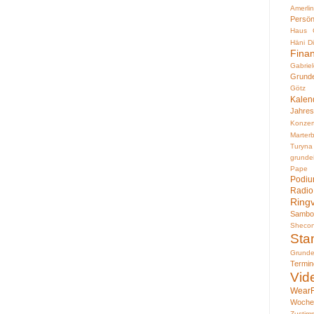
Amerli
Persön
Haus
Häni
D
Fina
Gabri
Grund
Götz 
Kalen
Jahres
Konzer
Marter
Turyna
grund
Pape
Podiu
Rad
Ring
Sambo
Sheco
Sta
Grund
Termin
Vid
WearF
Woche
Zustim