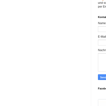
und sc
per Em
Konta
Name
E-Mai
Nachr
Faceb