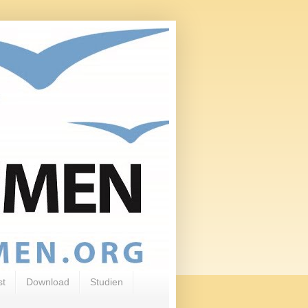
st
Download
Studien