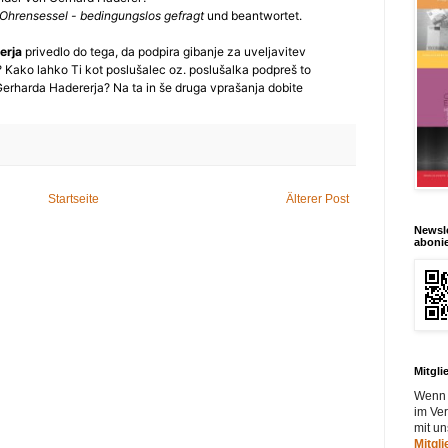
Startseite
Älterer Post
Newsle
aboni
Mitgli
Wenn 
im Ver
mit u
Mitgl