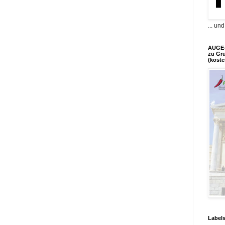
... un
AUGE-
zu Gr
(koste
Label