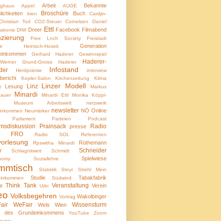
Arbeit
Bekannte
nghaus
Appel
AUGE
Broschüre
lichkeiten
Buch
bien
Cardjin-
Christian Tod
CO2-Steuer
Cornelsen
Daniel
Ettl
Dreer
Facebook
Filmabend
iakonie
DIW
nzierung
Free Lnch Society
Freistadt
Generation
ele Heinisch-Hosek
einkommen
Gerhard Haderer
Gewinnspiel
Haderer-
Werner
Grund-Groiss
Haderer
Infostand
der
Herdprämie
interview
bericht
Kepler-Salon
Kirchenzeitung
Klima
Linzer Modell
Linz
Lesung
t
Markus
Minardi
bauer
Minardi Ettl
Monika Köppl-
Museum Arbeitswelt
netzwerk
newsletter
NÖ
Online
einkommen
Neumärker
Parlament
Parteien
Podcast
msdiskussion
Prainsack
Radio
presse
io FRO
Radio SOL
Referenten
vorlesung
Rüthemann
Rpswitha Minardi
Schneider
r
Schlagnitweit
Schmidt
Spielwiese
nomy
Soziallehre
mmtisch
Statistik
Steyr
Strehl Mein
Studie
Tabakfabrik
einkommen
Südwind
Think Tank
Veranstaltung
e
Verein
Urbi
eo
Volksbegehren
Wakolbinger
Vortrag
air
WeFair
Wissensturm
Wels
Wien
 des Grundeinkommens
YouTube
Zoom
mung